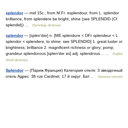
splendor
— mid 15c., from M.Fr. esplendour, from L. splendor
brilliance, from splendere be bright, shine (see SPLENDID (Cf.
splendid)) …
Etymology dictionary
splendor
— [splen′dər] n. [ME splendure < OFr splendeur < L
splendor < splendere, to shine: see SPLENDID] 1. great luster or
brightness; brilliance 2. magnificent richness or glory; pomp;
grandeur splendorous [splen′dər əs] adj. splendrous… …
English
World dictionary
Splendor
— (Париж,Франция) Категория отеля: 3 звездочный
отель Адрес: 38 rue Cardinet, 17 й округ: Бат …
Каталог отелей