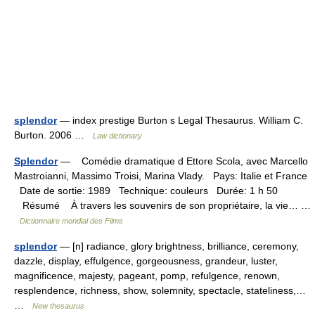
splendor
— index prestige Burton s Legal Thesaurus. William C.
Burton. 2006 …
Law dictionary
Splendor
— Comédie dramatique d Ettore Scola, avec Marcello
Mastroianni, Massimo Troisi, Marina Vlady. Pays: Italie et France
Date de sortie: 1989 Technique: couleurs Durée: 1 h 50
Résumé À travers les souvenirs de son propriétaire, la vie… …
Dictionnaire mondial des Films
splendor
— [n] radiance, glory brightness, brilliance, ceremony,
dazzle, display, effulgence, gorgeousness, grandeur, luster,
magnificence, majesty, pageant, pomp, refulgence, renown,
resplendence, richness, show, solemnity, spectacle, stateliness,…
…
New thesaurus