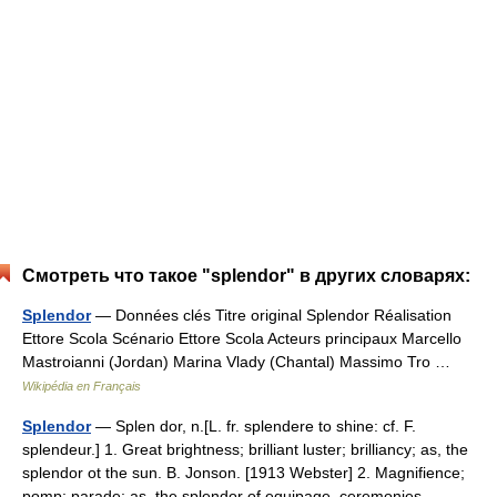
Смотреть что такое "splendor" в других словарях:
Splendor
— Données clés Titre original Splendor Réalisation
Ettore Scola Scénario Ettore Scola Acteurs principaux Marcello
Mastroianni (Jordan) Marina Vlady (Chantal) Massimo Tro …
Wikipédia en Français
Splendor
— Splen dor, n.[L. fr. splendere to shine: cf. F.
splendeur.] 1. Great brightness; brilliant luster; brilliancy; as, the
splendor ot the sun. B. Jonson. [1913 Webster] 2. Magnifience;
pomp; parade; as, the splendor of equipage, ceremonies,… …