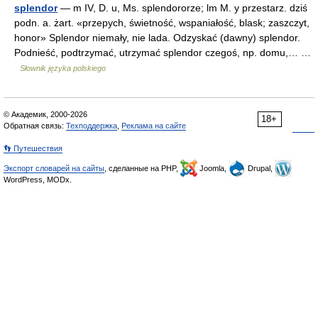
splendor
— m IV, D. u, Ms. splendororze; lm M. y przestarz. dziś
podn. a. żart. «przepych, świetność, wspaniałość, blask; zaszczyt,
honor» Splendor niemały, nie lada. Odzyskać (dawny) splendor.
Podnieść, podtrzymać, utrzymać splendor czegoś, np. domu,… …
Słownik języka polskiego
© Академик, 2000-2026
18+
Обратная связь:
Техподдержка
,
Реклама на сайте
👣 Путешествия
Экспорт словарей на сайты
, сделанные на PHP,
Joomla,
Drupal,
WordPress, MODx.