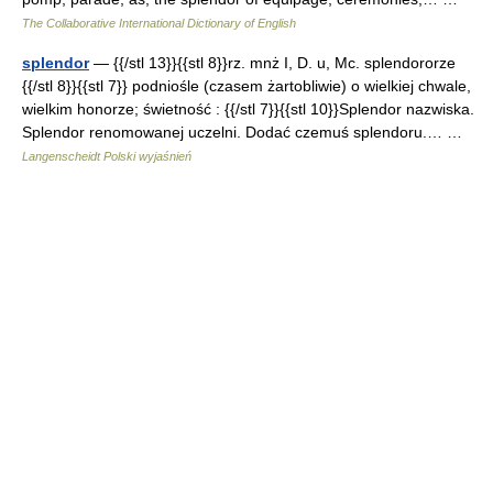
The Collaborative International Dictionary of English
splendor
— {{/stl 13}}{{stl 8}}rz. mnż I, D. u, Mc. splendororze
{{/stl 8}}{{stl 7}} podniośle (czasem żartobliwie) o wielkiej chwale,
wielkim honorze; świetność : {{/stl 7}}{{stl 10}}Splendor nazwiska.
Splendor renomowanej uczelni. Dodać czemuś splendoru.… …
Langenscheidt Polski wyjaśnień