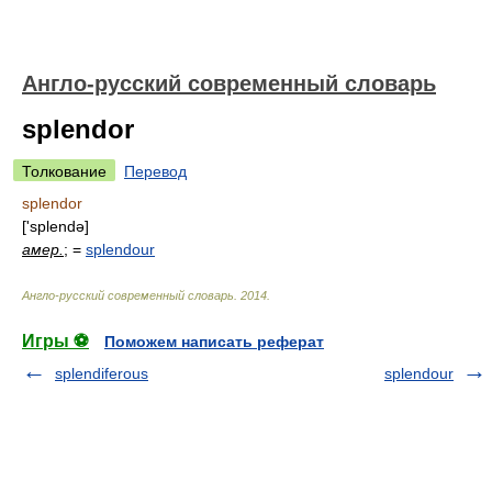
Англо-русский современный словарь
splendor
Толкование
Перевод
splendor
['splendə]
амер.
; =
splendour
Англо-русский современный словарь
.
2014
.
Игры ⚽
Поможем написать реферат
splendiferous
splendour